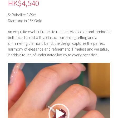
HK$
4,540
S: Rubellite 1.89ct
Diamond in 18K Gold
An exquisite oval-cut rubellite radiates vivid color and luminous
brilliance. Paired with a classic four-prong setting and a
shimmering diamond band, the design captures the perfect
harmony of elegance and refinement. Timeless and versatile,
it adds a touch of understated luxury to every occasion.
視
訊
播
放
器