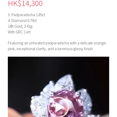
HK$
14,300
S: Padparadscha 1.85ct
d: Diamond 0.79ct
18K Gold, 3.41g
With GRC Cert
Featuring an unheated padparadscha with a delicate orange-
pink, exceptional clarity, and a luminous glassy finish.
視
訊
播
放
器