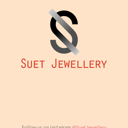
Follow us on Instagram
@SuetJewellery