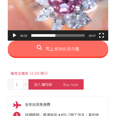
00:00
00:07
馬上查詢此貨存量
購買並賺取 14,300 積分!
1.85ct Luxury Oval-Shaped Padparadscha Ring 數量
加入購物車
Buy now
全球送貨免運費
送達時間：香港地區
約5-7個工作天；其他地