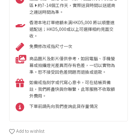
區
約7-14個工作天，實際送貨時間以送遞商
之運送時間為準。
香港本地訂單總額未满HKD5,000 將以順豐速
遞配送；HKD5,000或以上可選擇相約見面交
收。
免費修改戒指尺寸一次
商品圖片及影片僅供參考，如因電腦、手機螢
幕或拍攝燈光差異而存有色差，一切以實物為
準。恕不接受因色差問題而退換或退款。
如需戒指刻字或代寫心意卡，可在結帳頁備
註，我們將盡快與你聯繫，此等服務不收取額
外費用。
下單前請先向我們查詢此貨存量情況
Add to wishlist