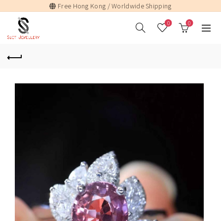
Free Hong Kong / Worldwide Shipping
0
0