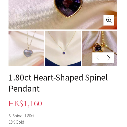
1.80ct Heart-Shaped Spinel
Pendant
HK$
1,160
S: Spinel 1.80ct
18K Gold