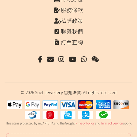
服務條款
私隱政策
聯繫我們
訂單查詢
© 2026
Suet Jewellery 雪姐珠寶
. All rights reserved
This site is protected by reCAPTCHA and the Google,
Privacy Policy
and
Terms of Service
apply.