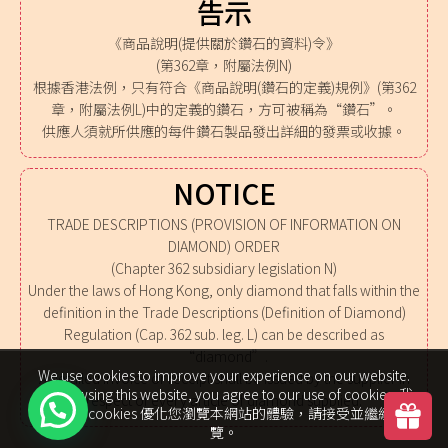
告示
《商品說明(提供關於鑽石的資料)令》
(第362章，附屬法例N)
根據香港法例，只有符合《商品說明(鑽石的定義)規例》(第362
章，附屬法例L)中的定義的鑽石，方可被稱為“鑽石”。
供應人須就所供應的每件鑽石製品發出詳細的發票或收據。
NOTICE
TRADE DESCRIPTIONS (PROVISION OF INFORMATION ON
DIAMOND) ORDER
(Chapter 362 subsidiary legislation N)
Under the laws of Hong Kong, only diamond that falls within the
definition in the Trade Descriptions (Definition of Diamond)
Regulation (Cap. 362 sub. leg. L) can be described as
“diamond”.
We use cookies to improve your experience on our website.
A detailed invoice or receipt shall be issued by the supplier in
By browsing this website, you agree to our use of cookies. 我
respect of every article of diamond supplied.
們使用 cookies 優化您瀏覽本網站的體驗，請接受並繼續瀏
覽。