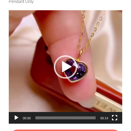
Pendant Only
視
訊
播
放
器
00:00
00:14