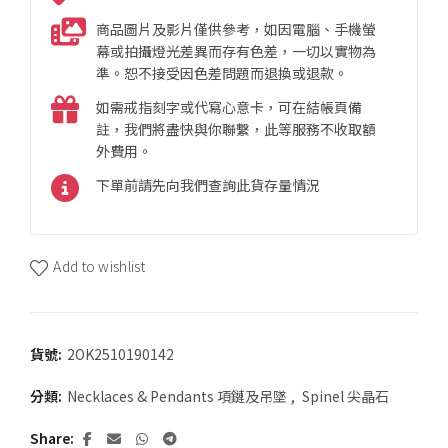
商品圖片及影片僅供參考，如因電腦、手機螢
幕或拍攝燈光差異而存有色差，一切以實物為
準。恕不接受因色差問題而退換或退款。
如需戒指刻字或代寫心意卡，可在結帳頁備
註，我們將盡快與你聯繫，此等服務不收取額
外費用。
下單前請先向我們查詢此貨存量情況
Add to wishlist
貨號:
2OK2510190142
分類:
Necklaces & Pendants 項鏈及吊墜
,
Spinel 尖晶石
Share