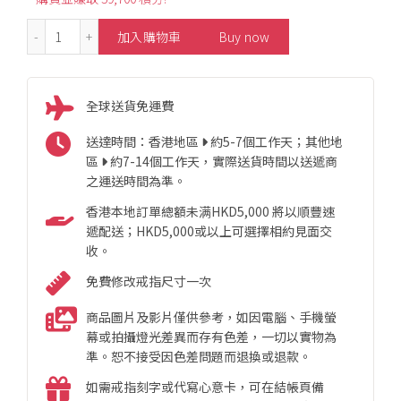
1.09ct GIA Heart-Shaped Yellow Diamond Ring 數量
加入購物車
Buy now
全球送貨免運費
送達時間：香港地區
約5-7個工作天；其他地
區
約7-14個工作天，實際送貨時間以送遞商
之運送時間為準。
香港本地訂單總額未满HKD5,000 將以順豐速
遞配送；HKD5,000或以上可選擇相約見面交
收。
免費修改戒指尺寸一次
商品圖片及影片僅供參考，如因電腦、手機螢
幕或拍攝燈光差異而存有色差，一切以實物為
準。恕不接受因色差問題而退換或退款。
如需戒指刻字或代寫心意卡，可在結帳頁備