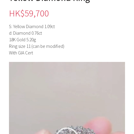
HK$
59,700
S: Yellow Diamond 1.09ct
d: Diamond 0.76ct
18K Gold 5.20g
Ring size 11 (can be modified)
With GIA Cert
視
訊
播
放
器