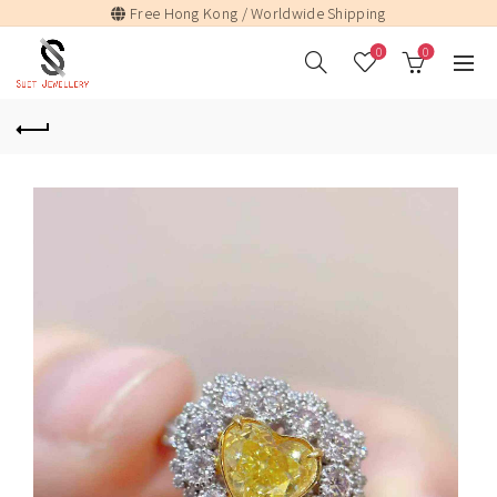
Free Hong Kong / Worldwide Shipping
0
0