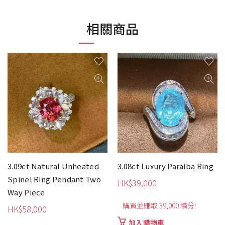
相關商品
3.09ct Natural Unheated
3.08ct Luxury Paraiba Ring
Spinel Ring Pendant Two
HK$
39,000
Way Piece
購買並賺取 39,000 積分!
HK$
58,000
加入購物車