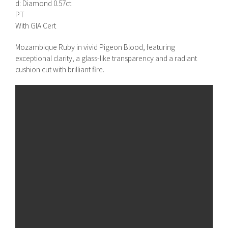
d: Diamond 0.57ct
PT
With GIA Cert
Mozambique Ruby in vivid Pigeon Blood, featuring
exceptional clarity, a glass-like transparency and a radiant
cushion cut with brilliant fire.