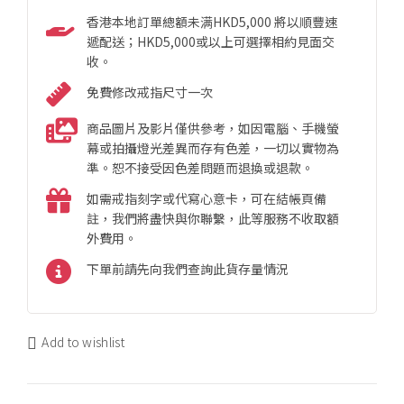
香港本地訂單總額未满HKD5,000 將以順豐速
遞配送；HKD5,000或以上可選擇相約見面交
收。
免費修改戒指尺寸一次
商品圖片及影片僅供參考，如因電腦、手機螢
幕或拍攝燈光差異而存有色差，一切以實物為
準。恕不接受因色差問題而退換或退款。
如需戒指刻字或代寫心意卡，可在結帳頁備
註，我們將盡快與你聯繫，此等服務不收取額
外費用。
下單前請先向我們查詢此貨存量情況
Add to wishlist