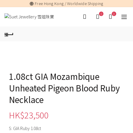
Free Hong Kong / Worldwide Shipping
0
0
1.08ct GIA Mozambique
Unheated Pigeon Blood Ruby
Necklace
HK$
23,500
S: GIA Ruby 1.08ct