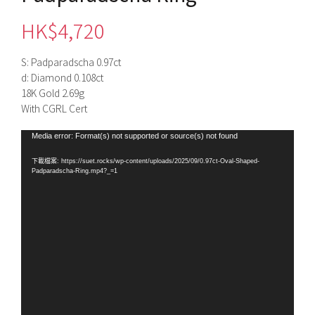
HK$
4,720
S: Padparadscha 0.97ct
d: Diamond 0.108ct
18K Gold 2.69g
With CGRL Cert
視
Media error: Format(s) not supported or source(s) not found
訊
下載檔案: https://suet.rocks/wp-content/uploads/2025/09/0.97ct-Oval-Shaped-
播
Padparadscha-Ring.mp4?_=1
放
器