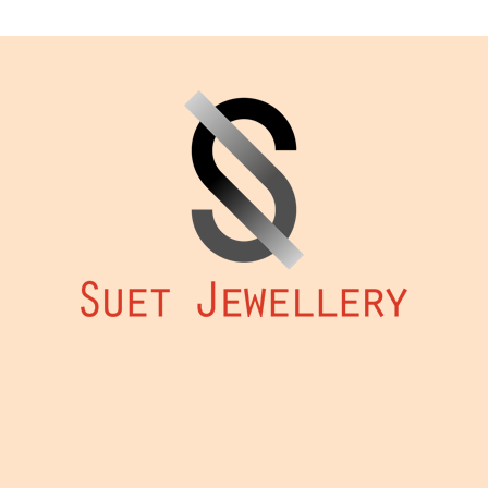
有
HK$4,0
多
種
款
式。
可
在
產
品
頁
面
選
擇
選
項