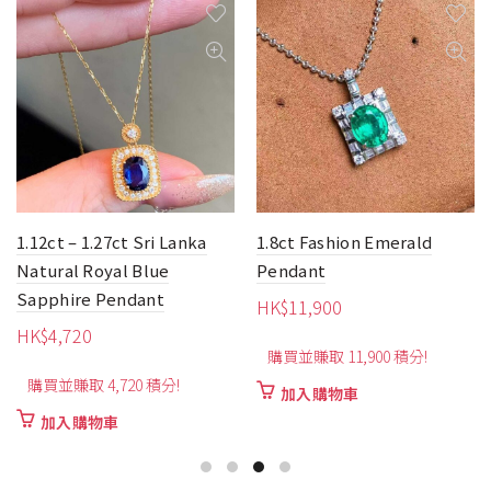
1.8ct Fashion Emerald
Natural Blue Sapphire
Pendant
Earrings Necklace
Bracelet Jewellery Set
HK$
11,900
價
HK$
3,610
–
HK$
4,030
購買並賺取 11,900 積分!
格
可賺取最高 4,030 積分
範
加入購物車
圍：
此
選擇規格
HK$3,6
產
品
到