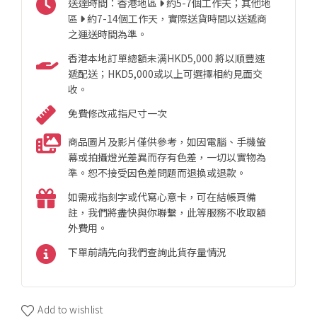
送達時間：香港地區
約5-7個工作天；其他地
區
約7-14個工作天，實際送貨時間以送遞商
之運送時間為準。
香港本地訂單總額未满HKD5,000 將以順豐速
遞配送；HKD5,000或以上可選擇相約見面交
收。
免費修改戒指尺寸一次
商品圖片及影片僅供參考，如因電腦、手機螢
幕或拍攝燈光差異而存有色差，一切以實物為
準。恕不接受因色差問題而退換或退款。
如需戒指刻字或代寫心意卡，可在結帳頁備
註，我們將盡快與你聯繫，此等服務不收取額
外費用。
下單前請先向我們查詢此貨存量情況
Add to wishlist