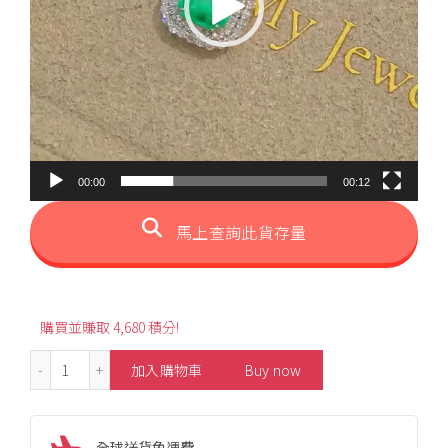
00:00
00:12
馬上查詢此貨存量
購買並賺取 4,680 積分!
0.87ct Colombian Emerald Diamond Pendant 數量
加入購物車
Buy now
全球送貨免運費