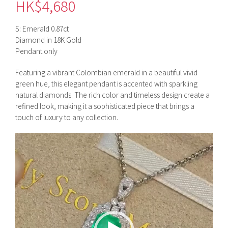
HK$
4,680
S: Emerald 0.87ct
Diamond in 18K Gold
Pendant only
Featuring a vibrant Colombian emerald in a beautiful vivid
green hue, this elegant pendant is accented with sparkling
natural diamonds. The rich color and timeless design create a
refined look, making it a sophisticated piece that brings a
touch of luxury to any collection.
視
訊
播
放
器