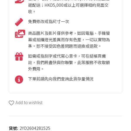
遞配送；HKD5,000或以上可選擇相約見面交
收。
免費修改戒指尺寸一次
商品圖片及影片僅供參考，如因電腦、手機螢
幕或拍攝燈光差異而存有色差，一切以實物為
準。恕不接受因色差問題而退換或退款。
如需戒指刻字或代寫心意卡，可在結帳頁備
註，我們將盡快與你聯繫，此等服務不收取額
外費用。
下單前請先向我們查詢此貨存量情況
Add to wishlist
貨號:
2YD2604281525