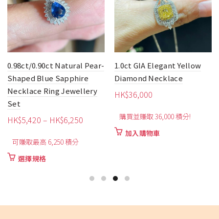
0.98ct/0.90ct Natural Pear-
1.0ct GIA Elegant Yellow
Shaped Blue Sapphire
Diamond Necklace
Necklace Ring Jewellery
HK$
36,000
Set
購買並賺取 36,000 積分!
價
HK$
5,420
–
HK$
6,250
格
加入購物車
可賺取最高 6,250 積分
範
圍：
此
選擇規格
HK$5,420
產
品
到
有
HK$6,250
多
種