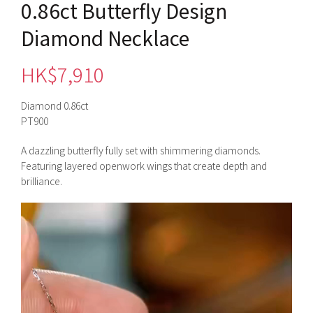
0.86ct Butterfly Design
Diamond Necklace
HK$
7,910
Diamond 0.86ct
PT900
A dazzling butterfly fully set with shimmering diamonds.
Featuring layered openwork wings that create depth and
brilliance.
視
訊
播
放
器