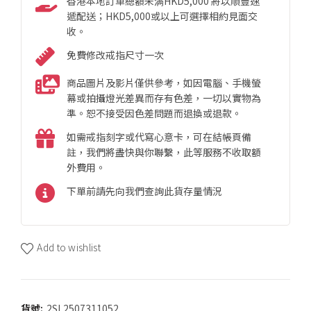
香港本地訂單總額未满HKD5,000 將以順豐速
遞配送；HKD5,000或以上可選擇相約見面交
收。
免費修改戒指尺寸一次
商品圖片及影片僅供參考，如因電腦、手機螢
幕或拍攝燈光差異而存有色差，一切以實物為
準。恕不接受因色差問題而退換或退款。
如需戒指刻字或代寫心意卡，可在結帳頁備
註，我們將盡快與你聯繫，此等服務不收取額
外費用。
下單前請先向我們查詢此貨存量情況
Add to wishlist
貨號:
2SL2507311052