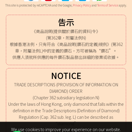
This site is protected by reCAPTCHA and the Google,
Privacy Policy
and
Terms of Service
apply.
告示
《商品說明(提供關於鑽石的資料)令》
(第362章，附屬法例N)
根據香港法例，只有符合《商品說明(鑽石的定義)規例》(第362
章，附屬法例L)中的定義的鑽石，方可被稱為“鑽石”。
供應人須就所供應的每件鑽石製品發出詳細的發票或收據。
NOTICE
TRADE DESCRIPTIONS (PROVISION OF INFORMATION ON
DIAMOND) ORDER
(Chapter 362 subsidiary legislation N)
Under the laws of Hong Kong, only diamond that falls within the
definition in the Trade Descriptions (Definition of Diamond)
Regulation (Cap. 362 sub. leg. L) can be described as
“diamond”.
We use cookies to improve your experience on our website.
A detailed invoice or receipt shall be issued by the supplier in