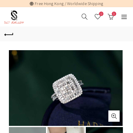
Free Hong Kong / Worldwide Shipping
0
0