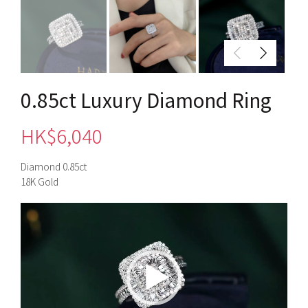
0.85ct Luxury Diamond Ring
HK$
6,040
Diamond 0.85ct
18K Gold
視
訊
播
放
器