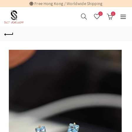
Free Hong Kong / Worldwide Shipping
0
0