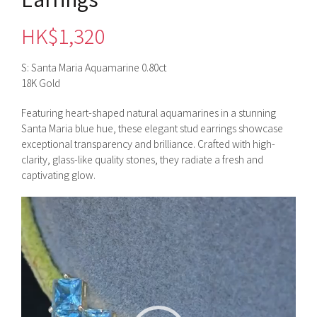
HK$
1,320
S: Santa Maria Aquamarine 0.80ct
18K Gold
Featuring heart-shaped natural aquamarines in a stunning
Santa Maria blue hue, these elegant stud earrings showcase
exceptional transparency and brilliance. Crafted with high-
clarity, glass-like quality stones, they radiate a fresh and
captivating glow.
視
訊
播
放
器