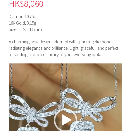
HK$
8,060
Diamond 0.75ct
18K Gold, 3.15g
Size 22 × 21.5mm
A charming bow design adorned with sparkling diamonds,
radiating elegance and brilliance. Light, graceful, and perfect
for adding a touch of luxury to your everyday look.
視
訊
播
放
器