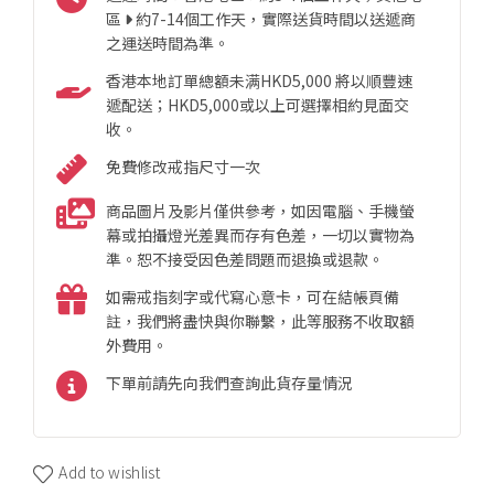
區
約7-14個工作天，實際送貨時間以送遞商
之運送時間為準。
香港本地訂單總額未满HKD5,000 將以順豐速
遞配送；HKD5,000或以上可選擇相約見面交
收。
免費修改戒指尺寸一次
商品圖片及影片僅供參考，如因電腦、手機螢
幕或拍攝燈光差異而存有色差，一切以實物為
準。恕不接受因色差問題而退換或退款。
如需戒指刻字或代寫心意卡，可在結帳頁備
註，我們將盡快與你聯繫，此等服務不收取額
外費用。
下單前請先向我們查詢此貨存量情況
Add to wishlist