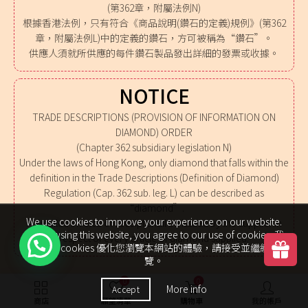
(第362章，附屬法例N)
根據香港法例，只有符合《商品說明(鑽石的定義)規例》(第362
章，附屬法例L)中的定義的鑽石，方可被稱為“鑽石”。
供應人須就所供應的每件鑽石製品發出詳細的發票或收據。
NOTICE
TRADE DESCRIPTIONS (PROVISION OF INFORMATION ON
DIAMOND) ORDER
(Chapter 362 subsidiary legislation N)
Under the laws of Hong Kong, only diamond that falls within the
definition in the Trade Descriptions (Definition of Diamond)
Regulation (Cap. 362 sub. leg. L) can be described as
“diamond”.
We use cookies to improve your experience on our website.
A detailed invoice or receipt shall be issued by the supplier in
By browsing this website, you agree to our use of cookies. 我
respect of every article of diamond supplied.
們使用 cookies 優化您瀏覽本網站的體驗，請接受並繼續瀏
覽。
0
0
More info
Accept
商店
願望清單
購物車
我的帳戶