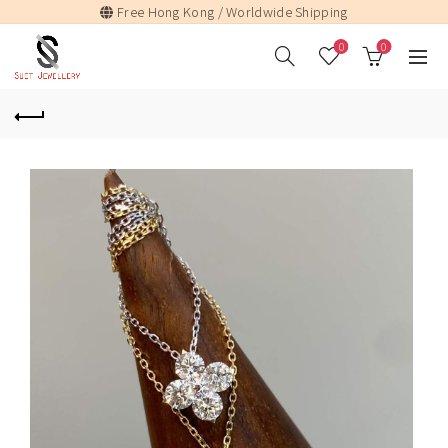
Free Hong Kong / Worldwide Shipping
0
0