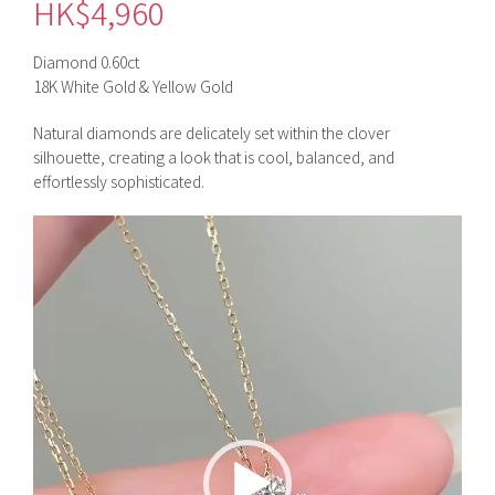
HK$
4,960
Diamond 0.60ct
18K White Gold & Yellow Gold
Natural diamonds are delicately set within the clover
silhouette, creating a look that is cool, balanced, and
effortlessly sophisticated.
視
訊
播
放
器