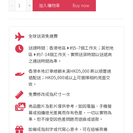
0.60ct Clover Style Diamond Necklace 數量
加入購物車
Buy now
全球送貨免運費
送達時間：香港地區
約5-7個工作天；其他地
區
約7-14個工作天，實際送貨時間以送遞商
之運送時間為準。
香港本地訂單總額未满HKD5,000 將以順豐速
遞配送；HKD5,000或以上可選擇相約見面交
收。
免費修改戒指尺寸一次
商品圖片及影片僅供參考，如因電腦、手機螢
幕或拍攝燈光差異而存有色差，一切以實物為
準。恕不接受因色差問題而退換或退款。
如需戒指刻字或代寫心意卡，可在結帳頁備