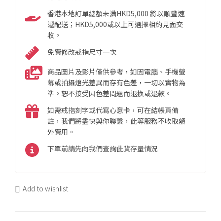
香港本地訂單總額未满HKD5,000 將以順豐速
遞配送；HKD5,000或以上可選擇相約見面交
收。
免費修改戒指尺寸一次
商品圖片及影片僅供參考，如因電腦、手機螢
幕或拍攝燈光差異而存有色差，一切以實物為
準。恕不接受因色差問題而退換或退款。
如需戒指刻字或代寫心意卡，可在結帳頁備
註，我們將盡快與你聯繫，此等服務不收取額
外費用。
下單前請先向我們查詢此貨存量情況
Add to wishlist