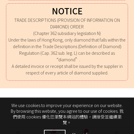
NOTICE
TRADE DESCRIPTIONS (PROVISION OF INFORMATION ON
DIAMOND) ORDER
(Chapter 362 subsidiary legislation N)
Under the laws of Hong Kong, only diamond that falls within the
definition in the Trade Descriptions (Definition of Diamond)
Regulation (Cap. 362 sub. leg. L) can be described as
“diamond”.
A detailed invoice or receipt shall be issued by the supplier in
respect of every article of diamond supplied.
We use cookies to improve your experience on our website.
By browsing this website, you agree to our use of cookies. 我
們使用 cookies 優化您瀏覽本網站的體驗，請接受並繼續瀏
覽。
0
0