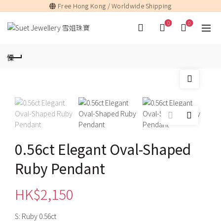
Free Hong Kong / Worldwide Shipping
0
0
0.56ct Elegant Oval-Shaped
Ruby Pendant
HK$
2,150
S: Ruby 0.56ct