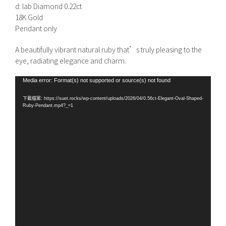
d: lab Diamond 0.22ct
18K Gold
Pendant only
A beautifully vibrant natural ruby that’s truly pleasing to the
eye, radiating elegance and charm.
視
Media error: Format(s) not supported or source(s) not found
訊
下載檔案: https://suet.rocks/wp-content/uploads/2026/04/0.56ct-Elegant-Oval-Shaped-
播
Ruby-Pendant.mp4?_=1
放
器