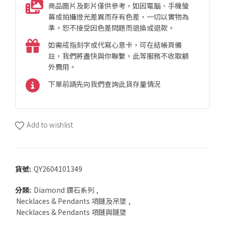
商品圖片及影片僅供參考，如因電腦、手機螢
幕或拍攝燈光差異而存有色差，一切以實物為
準。恕不接受因色差問題而退換或退款。
如需戒指刻字或代寫心意卡，可在結帳頁備
註，我們將盡快與你聯繫，此等服務不收取額
外費用。
下單前請先向我們查詢此貨存量情況
Add to wishlist
貨號:
QY2604101349
分類:
Diamond 鑽石系列
,
Necklaces & Pendants 項鏈及吊墜
,
Necklaces & Pendants 項鏈與鏈墜