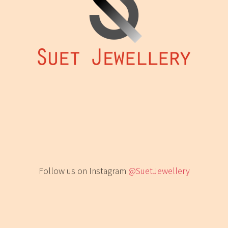
頁
面
選
擇
選
項
Follow us on Instagram
@SuetJewellery