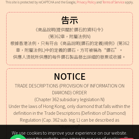
This site is protected by reCAPTCHA and the Google,
Privacy Policy
and
Terms of Service
apply.
告示
《商品說明(提供關於鑽石的資料)令》
(第362章，附屬法例N)
根據香港法例，只有符合《商品說明(鑽石的定義)規例》(第362
章，附屬法例L)中的定義的鑽石，方可被稱為“鑽石”。
供應人須就所供應的每件鑽石製品發出詳細的發票或收據。
NOTICE
TRADE DESCRIPTIONS (PROVISION OF INFORMATION ON
DIAMOND) ORDER
(Chapter 362 subsidiary legislation N)
Under the laws of Hong Kong, only diamond that falls within the
definition in the Trade Descriptions (Definition of Diamond)
Regulation (Cap. 362 sub. leg. L) can be described as
“diamond”.
We use cookies to improve your experience on our website.
A detailed invoice or receipt shall be issued by the supplier in
By browsing this website, you agree to our use of cookies. 我