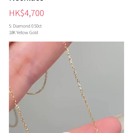
HK$
4,700
S: Diamond 0.50ct
18K Yellow Gold
視
訊
播
放
器