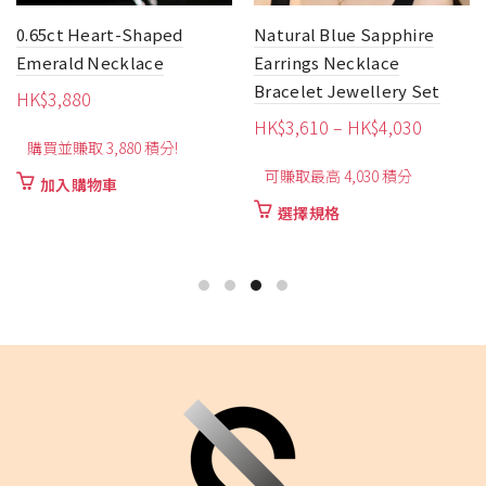
0.65ct Heart-Shaped
Natural Blue Sapphire
Emerald Necklace
Earrings Necklace
Bracelet Jewellery Set
HK$
3,880
價
HK$
3,610
–
HK$
4,030
購買並賺取 3,880 積分!
格
可賺取最高 4,030 積分
範
加入購物車
圍：
此
選擇規格
HK$3,6
產
品
到
有
HK$4,0
多
種
款
式。
可
在
產
品