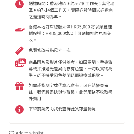
送達時間：香港地區
約5-7個工作天；其他地
區
約7-14個工作天，實際送貨時間以送遞商
之運送時間為準。
香港本地訂單總額未满HKD5,000 將以順豐速
遞配送；HKD5,000或以上可選擇相約見面交
收。
免費修改戒指尺寸一次
商品圖片及影片僅供參考，如因電腦、手機螢
幕或拍攝燈光差異而存有色差，一切以實物為
準。恕不接受因色差問題而退換或退款。
如需戒指刻字或代寫心意卡，可在結帳頁備
註，我們將盡快與你聯繫，此等服務不收取額
外費用。
下單前請先向我們查詢此貨存量情況
Add to wishlist