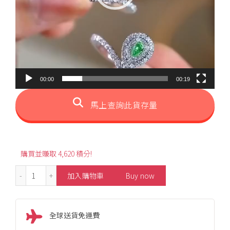
00:00
00:19
馬上查詢此貨存量
購買並賺取 4,620 積分!
0.45ct V-Shaped Design Pear Green Diamond Ring 數量
加入購物車
Buy now
全球送貨免運費