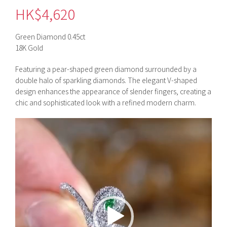
HK$
4,620
Green Diamond 0.45ct
18K Gold
Featuring a pear-shaped green diamond surrounded by a
double halo of sparkling diamonds. The elegant V-shaped
design enhances the appearance of slender fingers, creating a
chic and sophisticated look with a refined modern charm.
視
訊
播
放
器