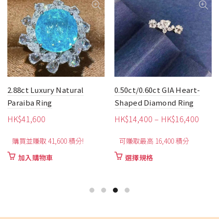
2.88ct Luxury Natural
0.50ct/0.60ct GIA Heart-
Paraiba Ring
Shaped Diamond Ring
價
HK$
41,600
HK$
14,400
–
HK$
16,400
格
購買並賺取 41,600 積分!
可賺取最高 16,400 積分
範
圍：
此
加入購物車
選擇規格
HK$1
產
品
到
有
HK$1
多
種