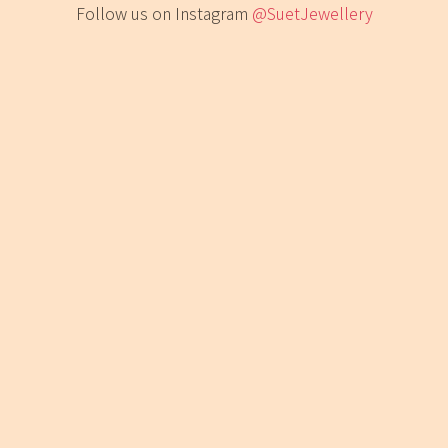
Follow us on Instagram
@SuetJewellery