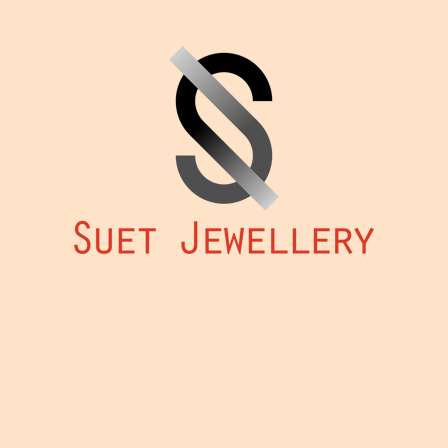
款
式。
可
在
產
品
頁
面
選
擇
選
項