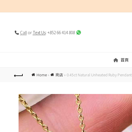
Call
or
Text Us
: +852 66 414 808
首頁
Home
»
商店
»
0.45ct Natural Unheated Ruby Pendant