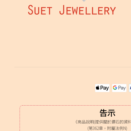
告示
《商品說明(提供關於鑽石的資料
(第362章，附屬法例N)