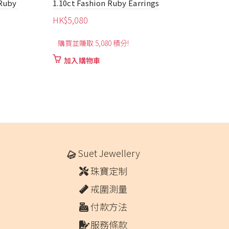
5.00ct Fashion Natural Ruby Bracelet
0.6
Nat
HK$
12,800
HK
購買並賺取 12,800 積分!
購
加入購物車
Suet Jewellery
珠寶定制
戒圍測量
付款方法
服務條款