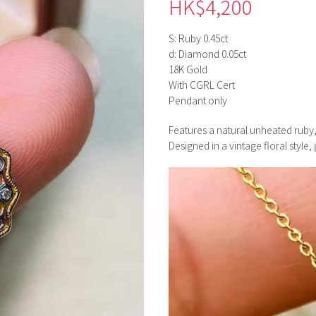
HK$
4,200
S: Ruby 0.45ct
d: Diamond 0.05ct
18K Gold
With CGRL Cert
Pendant only
Features a natural unheated ruby, 
Designed in a vintage floral style,
視
訊
播
放
器