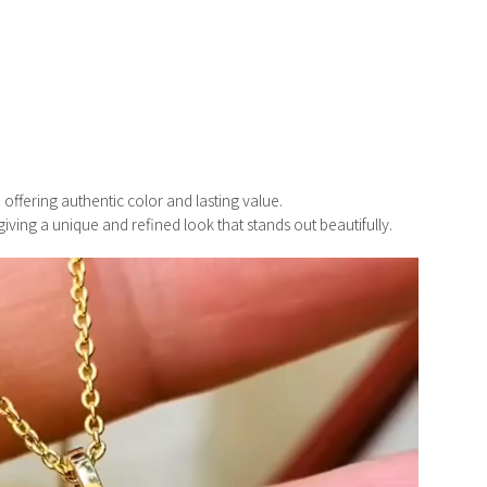
offering authentic color and lasting value.
 giving a unique and refined look that stands out beautifully.