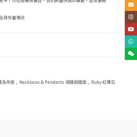
意卡，可在結帳頁備註，我們將盡快與你聯繫，此等服務
Email
Insta
此貨存量情況
YouT
What
Wech
 項鏈及吊墜
,
Necklaces & Pendants 項鏈與鏈墜
,
Ruby 紅寶石