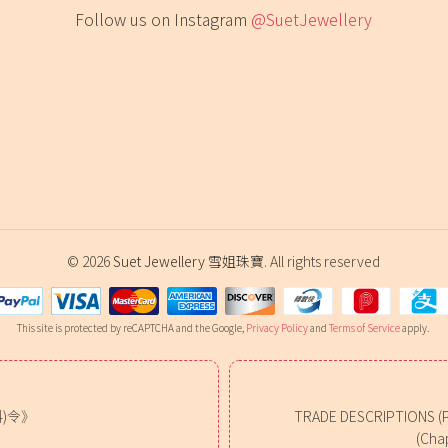
Follow us on Instagram
@SuetJewellery
© 2026
Suet Jewellery 雪姐珠寶
. All rights reserved
This site is protected by reCAPTCHA and the Google,
Privacy Policy
and
Terms of Service
apply.
)令》
TRADE DESCRIPTIONS (
(Chap