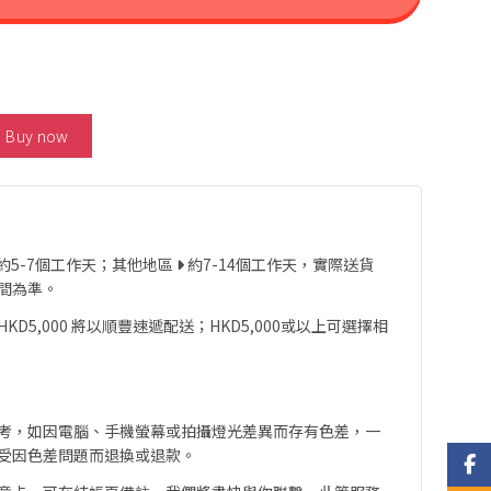
d Ruby Pendant 數量
Buy now
約5-7個工作天；其他地區
約7-14個工作天，實際送貨
間為準。
D5,000 將以順豐速遞配送；HKD5,000或以上可選擇相
考，如因電腦、手機螢幕或拍攝燈光差異而存有色差，一
受因色差問題而退換或退款。
Face