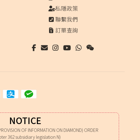
私隱政策
聯繫我們
訂單查詢
NOTICE
PROVISION OF INFORMATION ON DIAMOND) ORDER
ter 362 subsidiary legislation N)