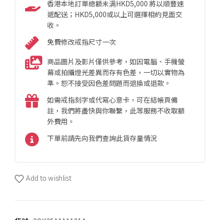
香港本地訂單總額未满HKD5,000 將以順豐速
遞配送；HKD5,000或以上可選擇相約見面交
收。
免費修改戒指尺寸一次
商品圖片及影片僅供參考，如因電腦、手機螢
幕或拍攝燈光差異而存有色差，一切以實物為
準。恕不接受因色差問題而退換或退款。
如需戒指刻字或代寫心意卡，可在結帳頁備
註，我們將盡快與你聯繫，此等服務不收取額
外費用。
下單前請先向我們查詢此貨存量情況
Add to wishlist