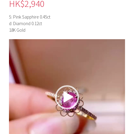
HK$
2,940
S: Pink Sapphire 0.45ct
d: Diamond 0.12ct
18K Gold
視
訊
播
放
器