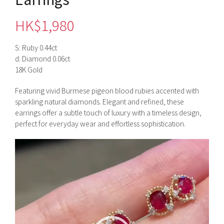
HK$
1,980
S: Ruby 0.44ct
d: Diamond 0.06ct
18K Gold
Featuring vivid Burmese pigeon blood rubies accented with
sparkling natural diamonds. Elegant and refined, these
earrings offer a subtle touch of luxury with a timeless design,
perfect for everyday wear and effortless sophistication.
視
訊
播
放
器