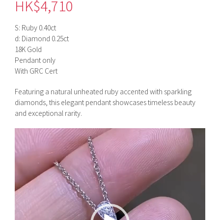
HK$
4,710
S: Ruby 0.40ct
d: Diamond 0.25ct
18K Gold
Pendant only
With GRC Cert
Featuring a natural unheated ruby accented with sparkling
diamonds, this elegant pendant showcases timeless beauty
and exceptional rarity.
視
訊
播
放
器