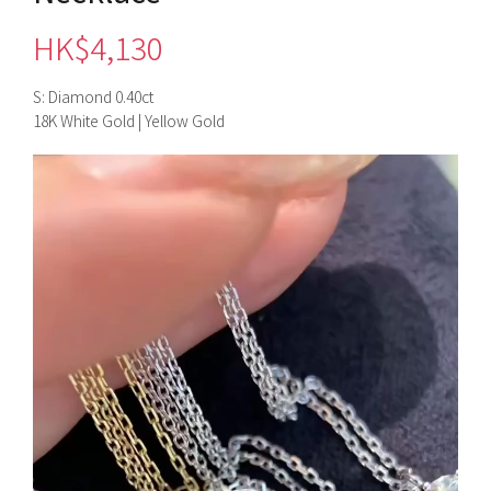
HK$
4,130
S: Diamond 0.40ct
18K White Gold | Yellow Gold
視
訊
播
放
器