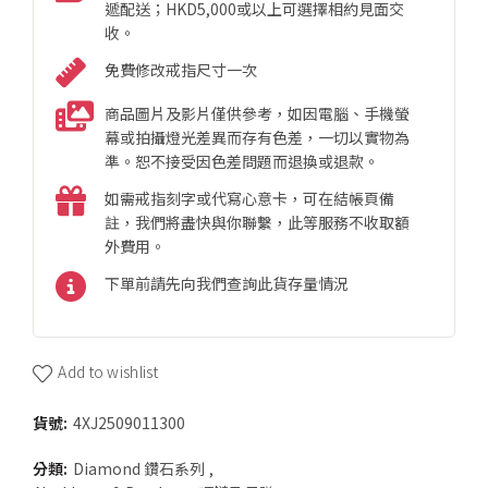
遞配送；HKD5,000或以上可選擇相約見面交
收。
免費修改戒指尺寸一次
商品圖片及影片僅供參考，如因電腦、手機螢
幕或拍攝燈光差異而存有色差，一切以實物為
準。恕不接受因色差問題而退換或退款。
如需戒指刻字或代寫心意卡，可在結帳頁備
註，我們將盡快與你聯繫，此等服務不收取額
外費用。
下單前請先向我們查詢此貨存量情況
Add to wishlist
貨號:
4XJ2509011300
分類:
Diamond 鑽石系列
,