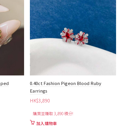
 Ruby
0.36ct Ribbon Bow Heart-Shaped Ruby
1ct
Earrings
Ruby
HK$
1,990
HK
購買並賺取 1,990 積分!
購
加入購物車