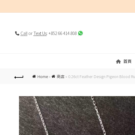
Call
or
Text Us
: +852 66 414 808
首頁
Home
»
商店
»
0.26ct Feather Design Pigeon Blood R