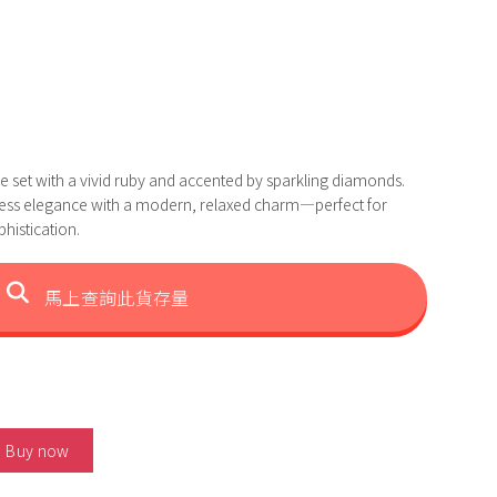
ce set with a vivid ruby and accented by sparkling diamonds.
fortless elegance with a modern, relaxed charm—perfect for
histication.
馬上查詢此貨存量
igeon Blood Ruby Necklace 數量
Buy now