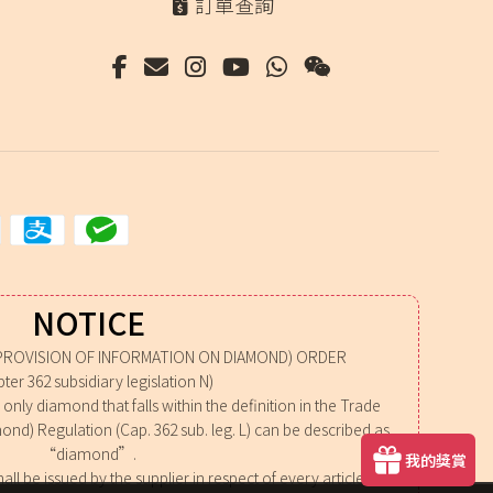
訂單查詢
NOTICE
PROVISION OF INFORMATION ON DIAMOND) ORDER
ter 362 subsidiary legislation N)
nly diamond that falls within the definition in the Trade
mond) Regulation (Cap. 362 sub. leg. L) can be described as
“diamond”.
我的獎賞
all be issued by the supplier in respect of every article of