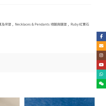
 項鏈及吊墜
,
Necklaces & Pendants 項鏈與鏈墜
,
Ruby 紅寶石
Face
Email
Insta
YouT
What
Wech