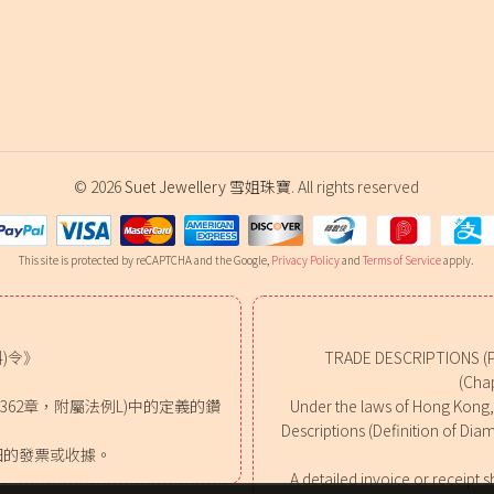
© 2026
Suet Jewellery 雪姐珠寶
. All rights reserved
This site is protected by reCAPTCHA and the Google,
Privacy Policy
and
Terms of Service
apply.
)令》
TRADE DESCRIPTIONS (
(Chap
62章，附屬法例L)中的定義的鑽
Under the laws of Hong Kong, o
。
Descriptions (Definition of Dia
細的發票或收據。
A detailed invoice or receipt sh