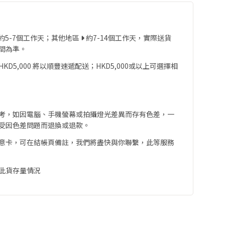
約5-7個工作天；其他地區
約7-14個工作天，實際送貨
間為準。
D5,000 將以順豐速遞配送；HKD5,000或以上可選擇相
考，如因電腦、手機螢幕或拍攝燈光差異而存有色差，一
受因色差問題而退換或退款。
意卡，可在結帳頁備註，我們將盡快與你聯繫，此等服務
此貨存量情況