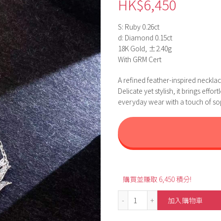
HK$
6,450
S: Ruby 0.26ct
d: Diamond 0.15ct
18K Gold, ±2.40g
With GRM Cert
A refined feather-inspired neckla
Delicate yet stylish, it brings ef
everyday wear with a touch of sop
購買並賺取 6,450 積分!
0.26ct Feather Design P
加入購物車