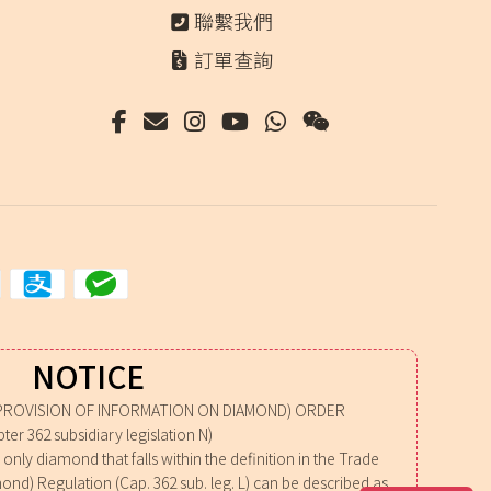
選
聯繫我們
項
訂單查詢
NOTICE
PROVISION OF INFORMATION ON DIAMOND) ORDER
ter 362 subsidiary legislation N)
nly diamond that falls within the definition in the Trade
mond) Regulation (Cap. 362 sub. leg. L) can be described as