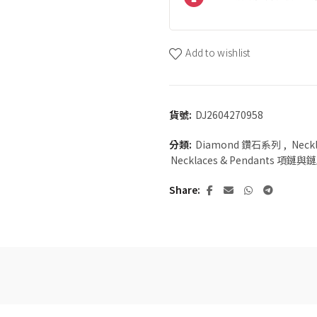
Add to wishlist
貨號:
DJ2604270958
分類:
Diamond 鑽石系列
,
Neck
Necklaces & Pendants 項鏈與
Share