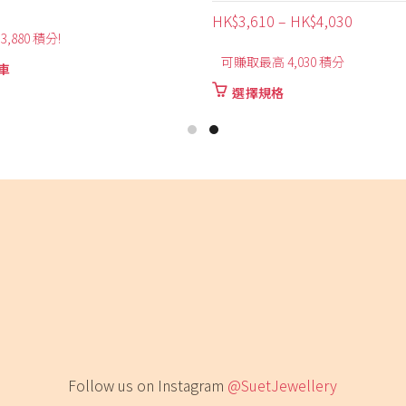
價
610
–
HK$
4,030
HK$
3,330
格
最高 4,030 積分
購買並賺取 3,330 積分!
範
圍：
此
擇規格
加入購物車
HK$3,610
產
品
到
有
HK$4,030
多
種
款
式。
可
在
產
品
頁
面
選
Follow us on Instagram
@SuetJewellery
擇