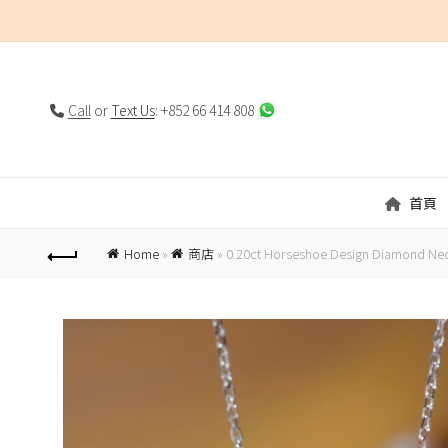
Call
or
Text Us
: +852 66 414 808
首頁
Home
»
商店
»
0.20ct Horseshoe Design Diamond Ne