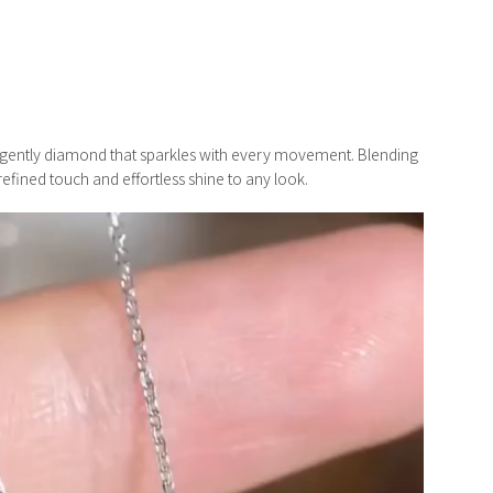
a gently diamond that sparkles with every movement. Blending
refined touch and effortless shine to any look.