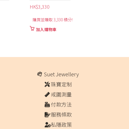
價
HK$
5,420
–
HK$
6,250
格
可賺取最高 6,250 積分
範
圍：
此
選擇規格
HK$5,420
產
品
到
有
HK$6,250
多
種
款
Suet Jewellery
式。
可
珠寶定制
在
產
戒圍測量
品
付款方法
頁
面
服務條款
選
私隱政策
擇