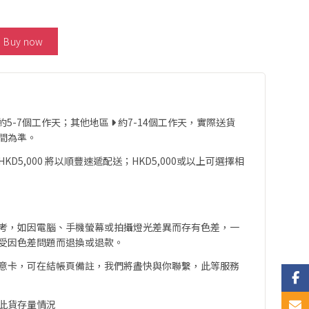
n Diamond Necklace 數量
Buy now
約5-7個工作天；其他地區
約7-14個工作天，實際送貨
間為準。
D5,000 將以順豐速遞配送；HKD5,000或以上可選擇相
考，如因電腦、手機螢幕或拍攝燈光差異而存有色差，一
受因色差問題而退換或退款。
意卡，可在結帳頁備註，我們將盡快與你聯繫，此等服務
Face
此貨存量情況
Email