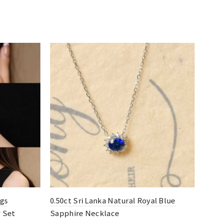
 Royal Blue
0.98ct/0.90ct Natural Pear-Shaped Blue
Sapphire Necklace Ring Jewellery Set