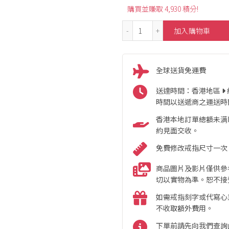
購買並賺取 4,930 積分!
0.20ct Horseshoe Desig
加入購物車
全球送貨免運費
送達時間：香港地區
時間以送遞商之運送時
香港本地訂單總額未满HK
約見面交收。
免費修改戒指尺寸一次
商品圖片及影片僅供參
切以實物為準。恕不接
如需戒指刻字或代寫心
不收取額外費用。
下單前請先向我們查詢