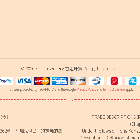
選
項
© 2026
Suet Jewellery 雪姐珠寶
. All rights reserved
This site is protected by reCAPTCHA and the Google,
Privacy Policy
and
Terms of Service
apply.
)令》
TRADE DESCRIPTIONS (
(Chap
62章，附屬法例L)中的定義的鑽
Under the laws of Hong Kong, o
。
Descriptions (Definition of Dia