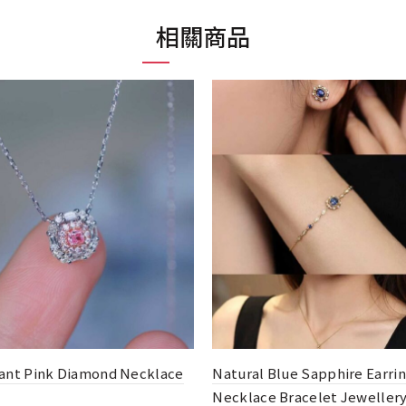
相關商品
l Blue Sapphire Earrings
0.50ct Sri Lanka Natural
ace Bracelet Jewellery Set
Sapphire Necklace