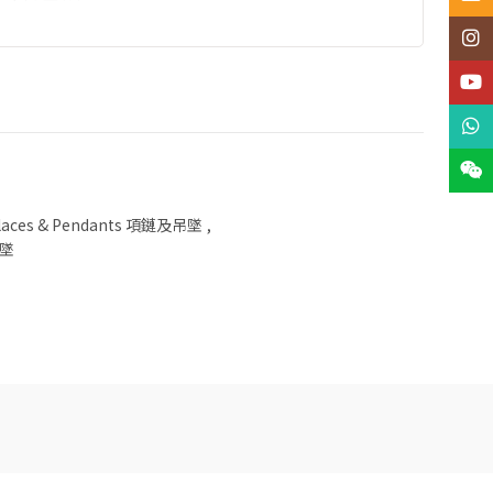
Insta
YouT
What
Wech
laces & Pendants 項鏈及吊墜
,
鏈墜