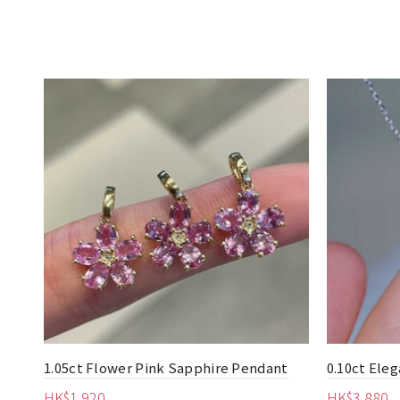
endant
0.10ct Elegant Pink Diamond Necklace
Natura
Neckl
HK$
3,880