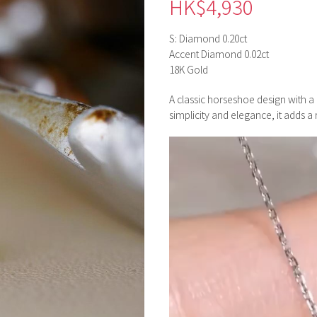
HK$
4,930
S: Diamond 0.20ct
Accent Diamond 0.02ct
18K Gold
A classic horseshoe design with 
simplicity and elegance, it adds a 
視
訊
播
放
器