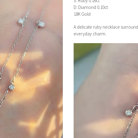
S: Ruby 0.16ct
D: Diamond 0.10ct
18K Gold
A delicate ruby necklace surrou
everyday charm.
視
訊
播
放
器