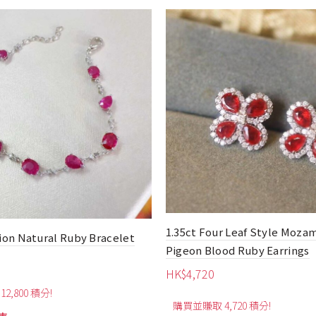
t Fashion Pigeon Blood Ruby
0.70ct Mozambique Natur
gs
Earrings
330
HK$
3,350
賺取 3,330 積分!
購買並賺取 3,350 積分!