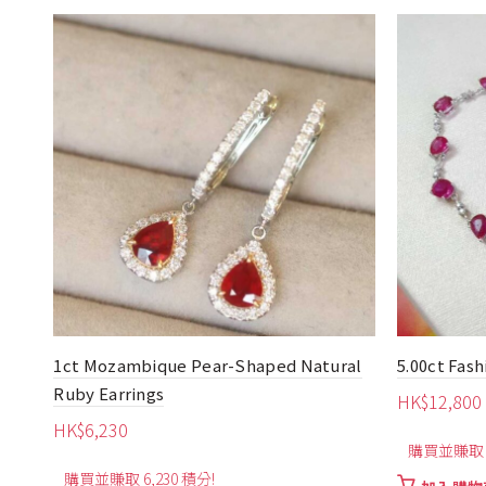
1.35ct Four Leaf Style Mozambique
acelet
0.75c
Pigeon Blood Ruby Earrings
Earrin
HK$
4,720
HK$
3,
購買並賺取 4,720 積分!
購買並