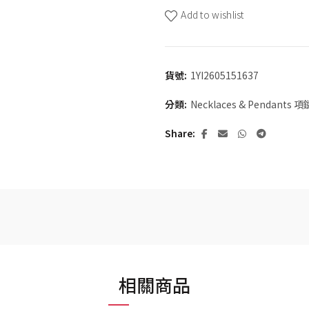
Add to wishlist
貨號:
1YI2605151637
分類:
Necklaces & Pendants
Share
相關商品