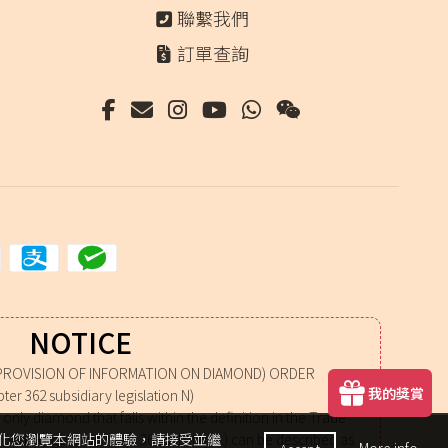
聯繫我們
訂單查詢
NOTICE
PROVISION OF INFORMATION ON DIAMOND) ORDER
我的獎賞
ter 362 subsidiary legislation N)
nly diamond that falls within the definition in the Trade
mond) Regulation (Cap. 362 sub. leg. L) can be described as
我們使用 cookies 優化您瀏覽本網站的體驗，請接受並繼