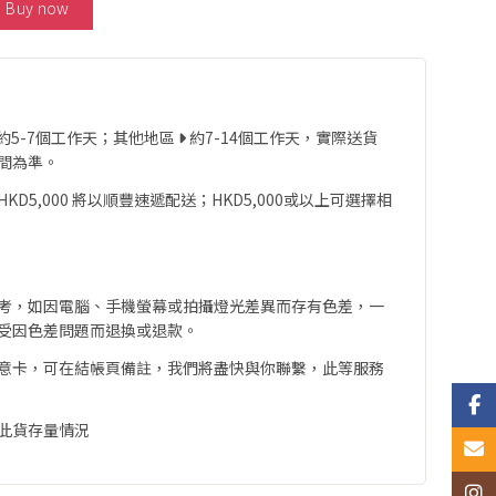
Buy now
約5-7個工作天；其他地區
約7-14個工作天，實際送貨
間為準。
D5,000 將以順豐速遞配送；HKD5,000或以上可選擇相
考，如因電腦、手機螢幕或拍攝燈光差異而存有色差，一
受因色差問題而退換或退款。
意卡，可在結帳頁備註，我們將盡快與你聯繫，此等服務
Face
此貨存量情況
Email
Insta