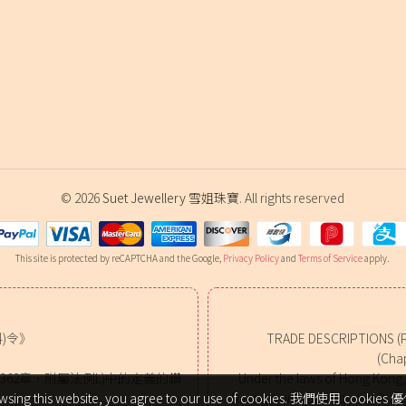
© 2026
Suet Jewellery 雪姐珠寶
. All rights reserved
This site is protected by reCAPTCHA and the Google,
Privacy Policy
and
Terms of Service
apply.
)令》
TRADE DESCRIPTIONS (
(Chap
62章，附屬法例L)中的定義的鑽
Under the laws of Hong Kong, o
。
Descriptions (Definition of Dia
. By browsing this website, you agree to our use of cookies. 