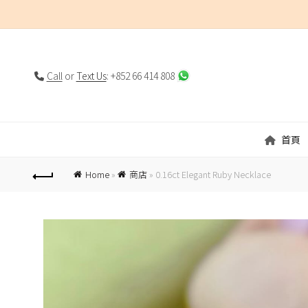
Call
or
Text Us
: +852 66 414 808
首頁
Home
»
商店
»
0.16ct Elegant Ruby Necklace