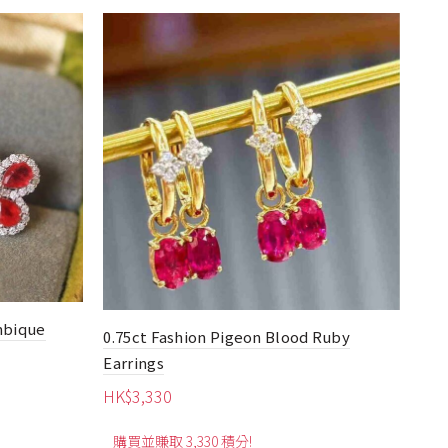
al Ruby ​​
0.30ct Pear-Shaped Natural Ruby
Earrings
HK$
2,540
購買並賺取 2,540 積分!