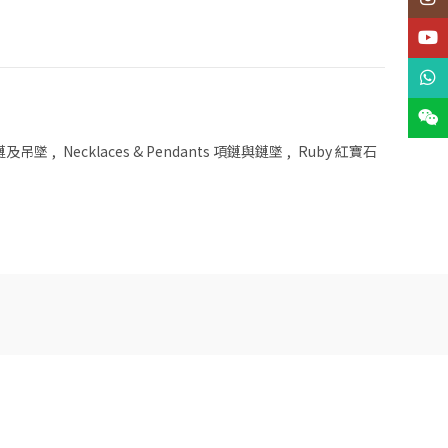
YouT
What
Wech
 項鏈及吊墜
,
Necklaces & Pendants 項鏈與鏈墜
,
Ruby 紅寶石