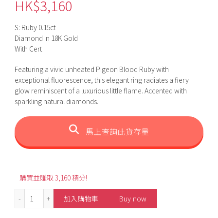
HK$
3,160
S: Ruby 0.15ct
Diamond in 18K Gold
With Cert
Featuring a vivid unheated Pigeon Blood Ruby with
exceptional fluorescence, this elegant ring radiates a fiery
glow reminiscent of a luxurious little flame. Accented with
sparkling natural diamonds.
馬上查詢此貨存量
購買並賺取 3,160 積分!
0.15ct Oval-Shaped Unheated Pigeon Blood Ruby Ring 
加入購物車
Buy now