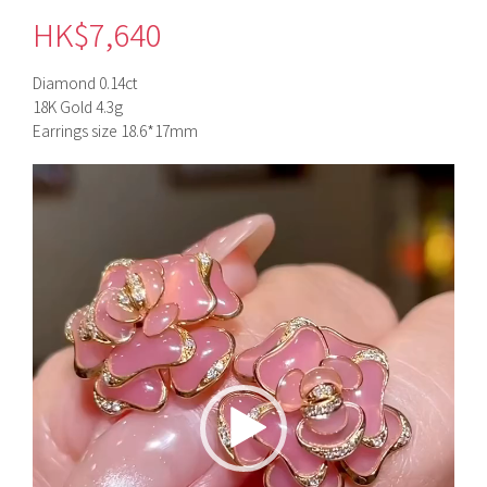
HK$
7,640
Diamond 0.14ct
18K Gold 4.3g
Earrings size 18.6*17mm
視
訊
播
放
器