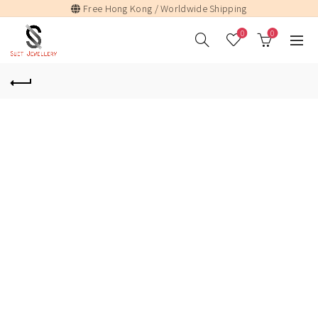
Free Hong Kong / Worldwide Shipping
0
0