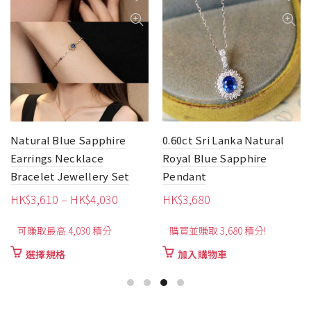
Natural Blue Sapphire
0.60ct Sri Lanka Natural
Earrings Necklace
Royal Blue Sapphire
Bracelet Jewellery Set
Pendant
價
HK$
3,610
–
HK$
4,030
HK$
3,680
格
可賺取最高 4,030 積分
購買並賺取 3,680 積分!
範
圍：
此
選擇規格
加入購物車
HK$3,610
產
品
到
有
HK$4,030