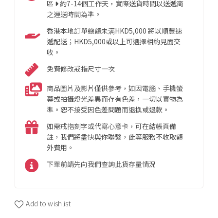
區
約7-14個工作天，實際送貨時間以送遞商
之運送時間為準。
香港本地訂單總額未满HKD5,000 將以順豐速
遞配送；HKD5,000或以上可選擇相約見面交
收。
免費修改戒指尺寸一次
商品圖片及影片僅供參考，如因電腦、手機螢
幕或拍攝燈光差異而存有色差，一切以實物為
準。恕不接受因色差問題而退換或退款。
如需戒指刻字或代寫心意卡，可在結帳頁備
註，我們將盡快與你聯繫，此等服務不收取額
外費用。
下單前請先向我們查詢此貨存量情況
Add to wishlist