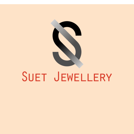
多
種
款
式。
可
在
產
品
頁
面
選
擇
選
項