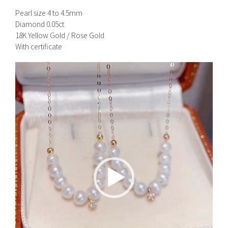
Pearl size 4 to 4.5mm
Diamond 0.05ct
18K Yellow Gold / Rose Gold
With certificate
視
訊
播
放
器