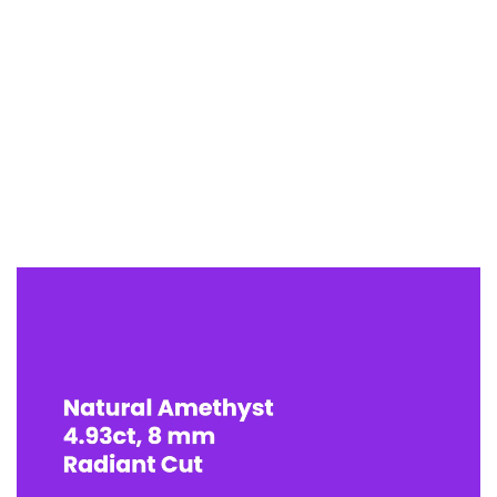
視
訊
播
放
器