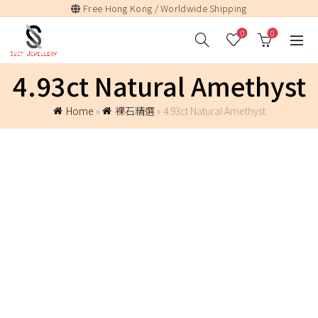
Free Hong Kong / Worldwide Shipping
0
0
4.93ct Natural Amethyst
Home
»
裸石精選
»
4.93ct Natural Amethyst