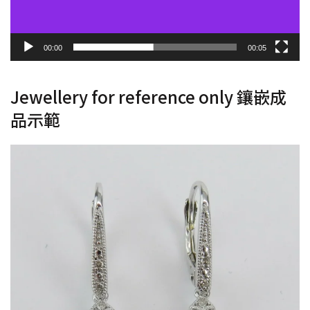
00:00
00:05
Jewellery for reference only 鑲嵌成
品示範