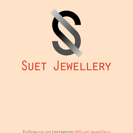
Follow us on Instagram
@SuetJewellery