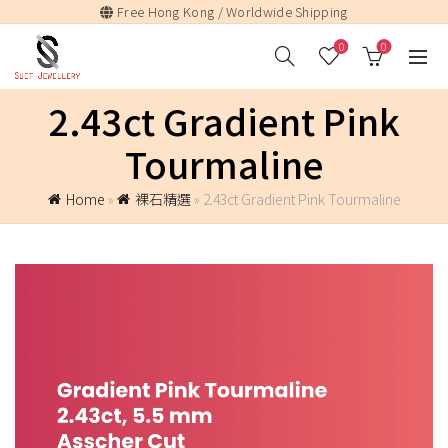
Free Hong Kong / Worldwide Shipping
0
0
2.43ct Gradient Pink
Tourmaline
Home
»
裸石精選
»
2.43ct Gradient Pink Tourmaline
視
訊
播
放
器