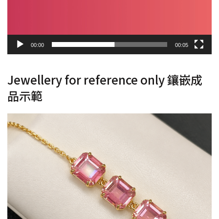
00:00
00:05
Jewellery for reference only 鑲嵌成
品示範