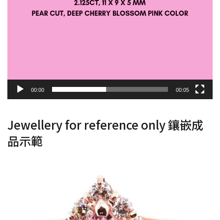
00:00
00:05
Jewellery for reference only 鑲嵌成
品示範