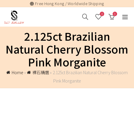
Free Hong Kong / Worldwide Shipping
0
0
2.125ct Brazilian
Natural Cherry Blossom
Pink Morganite
Home
»
裸石精選
»
2.125ct Brazilian Natural Cherry Blossom
Pink Morganite