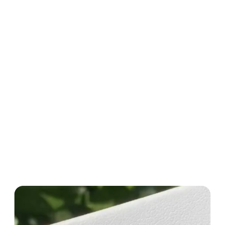
視
訊
播
放