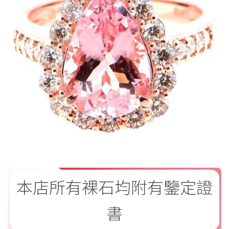
本店所有裸石均附有鑒定證
書