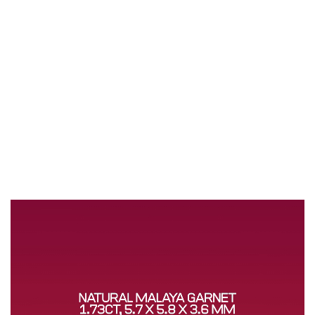
視
訊
播
放
器