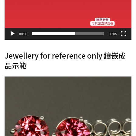
00:00
00:05
Jewellery for reference only 鑲嵌成
品示範