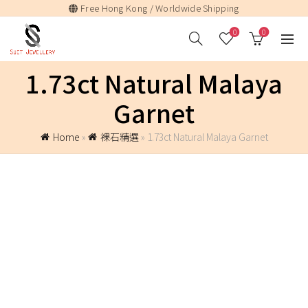
Free Hong Kong / Worldwide Shipping
0
0
1.73ct Natural Malaya
Garnet
Home
»
裸石精選
»
1.73ct Natural Malaya Garnet