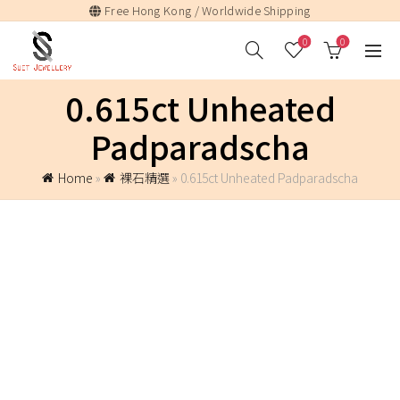
Free Hong Kong / Worldwide Shipping
0
0
0.615ct Unheated
Padparadscha
Home
»
裸石精選
»
0.615ct Unheated Padparadscha