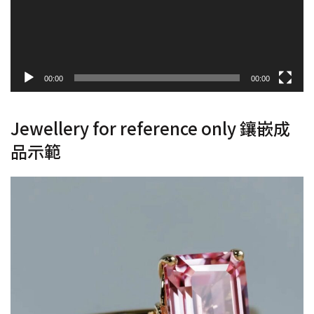
00:00
00:00
Jewellery for reference only 鑲嵌成
品示範