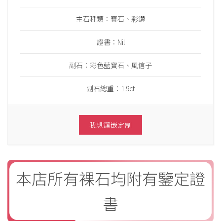
主石種類：寶石、彩鑽
證書：Nil
副石：彩色藍寶石、風信子
副石總重：1.9ct
我想鑲嵌定制
本店所有裸石均附有鑒定證
書