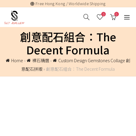
Free Hong Kong / Worldwide Shipping
0
0
創意配石組合：The
Decent Formula
Home
»
裸石精選
»
Custom Design Gemstones Collage 創
意配石拼版
»
創意配石組合：The Decent Formula