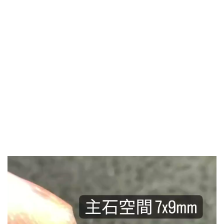
視
訊
播
放
器